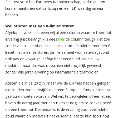
Een test voor het Europees Kampioenschap, zodat atleten
kunnen aantonen dat ze fit zijn en een EK-waardig niveau
hebben.
Wel atleten met een B-limiet sturen
Afgelopen week schreven wij al een column waarom toernooi-
ervaring juist belangrijk is (lees
hier
de column terug). Het zou
zonde zijn als de Atletiekunie besluit om de atleten met een B-
limiet niet meer te sturen. Jamile Samuel won zaterdagavond
ook pas op 26-jarige leeftijd haar eerste individuele EK-
medaille, maar dat was misschien niet mogelijk geweest
zonder alle jaren ervaring op internationale toernooien.
Atleten die in de 20 zijn, maar wel de B-limiet hebben gelopen,
die zouden zonder twijfel naar een Europees Kampioenschap
gestuurd moeten worden. Wel valt te betwijfelen of een atleet
boven de dertig jaar met een B-limiet nog iets te zoeken heeft
op een toernooi. Desondanks is de ervaring voor veel atleten
goud waard en motiveert het dusdanig, dat ze hun sport nog