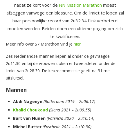
nadat ze kort voor de
NN Mission Marathon
moest
afzeggen vanwege een blessure. Om de limiet te lopen zal
haar persoonlijke record van 2u32.34 flink verbeterd
moeten worden. Beiden doen een ultieme poging om zich
te kwalificeren.
Meer info over S7 Marathon vind je
hier
.
Zes Nederlandse mannen liepen al onder de gevraagde
2u11.30 en bij de vrouwen doken er twee atleten onder de
limiet van 2u28.30. De keuzecommissie geeft na 31 mei
uitsluitsel.
Mannen
Abdi
Nageeye
(Rotterdam 2019 – 2u06.17)
Khalid
Choukoud
(Siena 2021 – 2u09.55)
Bart
van
Nunen
(Valencia 2020 – 2u10.14)
Michel
Butter
(Enschede 2021 – 2u10.30)