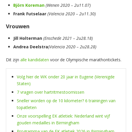
Björn
Koreman
(Wenen 2020 – 2u11.07)
Frank
Futselaar
(Valencia 2020 – 2u11.30)
Vrouwen
Jill Holterman
(Enschede 2021 – 2u28.18)
Andrea
Deelstra
(Valencia 2020 – 2u28.28)
Dit zijn
alle kandidaten
voor de Olympische marathontickets.
Volg hier de WK onder 20 jaar in Eugene (Verenigde
Staten)
7 vragen over hartritmestoornissen
Sneller worden op de 10 kilometer? 6 trainingen van
topatleten
Onze voorspelling EK atletiek: Nederland wint vijf
gouden medailles in Birmingham
Programma van de EK atletiek 2026 in Birmingham