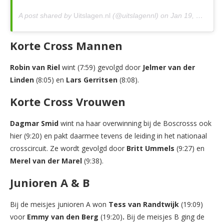
A post shared by
Uitslagen.nl
(@uitslagennl) on
Jan 19, 2020 at 5:26am PST
Korte Cross Mannen
Robin van Riel
wint (7:59) gevolgd door
Jelmer van der
Linden
(8:05) en
Lars Gerritsen
(8:08).
Korte Cross Vrouwen
Dagmar Smid
wint na haar overwinning bij de Boscrosss ook
hier (9:20) en pakt daarmee tevens de leiding in het nationaal
crosscircuit. Ze wordt gevolgd door
Britt Ummels
(9:27) en
Merel van der Marel
(9:38).
Junioren A & B
Bij de meisjes junioren A won
Tess van Randtwijk
(19:09)
voor
Emmy van den Berg
(19:20)
.
Bij de meisjes B ging de