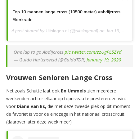
Top 10 mannen lange cross (10500 meter) #abdijcross
#kerkrade
A post shared by
Uitslagen.nl
(@uitslagennl) on
Jan 19, 2020 at 5:18am PST
One lap to go Abdijcross
pic.twitter.com/zzUgPL5ZYd
— Guido Hartensveld (@GuidoTDR)
January 19, 2020
Vrouwen Senioren Lange Cross
Net zoals Schutte laat ook
Bo Ummels
zien meerdere
weekenden achter elkaar op topniveau te presteren: ze wint
voor
Diane van Es,
die met deze tweede plek op dit moment
de favoriet is voor de eindzege in het nationaal crosscircuit
(daarover later deze week meer).