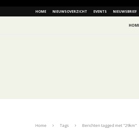
HOME
NIEUWSOVERZICHT
EVENTS
NIEUWSBRIEF
HOM
Home
Tags
Berichten tagged met "29km"