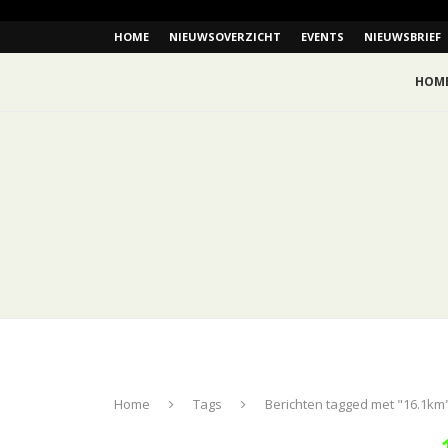
HOME
NIEUWSOVERZICHT
EVENTS
NIEUWSBRIEF
HOM
Home
Tags
Berichten tagged met "16.1km