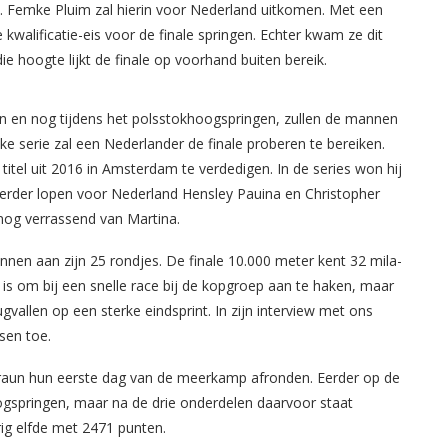
n. Femke Pluim zal hierin voor Nederland uitkomen. Met een
 kwalificatie-eis voor de finale springen. Echter kwam ze dit
 hoogte lijkt de finale op voorhand buiten bereik.
en en nog tijdens het polsstokhoogspringen, zullen de mannen
lke serie zal een Nederlander de finale proberen te bereiken.
itel uit 2016 in Amsterdam te verdedigen. In de series won hij
Verder lopen voor Nederland Hensley Pauina en Christopher
nog verrassend van Martina.
nen aan zijn 25 rondjes. De finale 10.000 meter kent 32 mila-
t is om bij een snelle race bij de kopgroep aan te haken, maar
allen op een sterke eindsprint. In zijn interview met ons
sen toe.
Braun hun eerste dag van de meerkamp afronden. Eerder op de
gspringen, maar na de drie onderdelen daarvoor staat
ig elfde met 2471 punten.