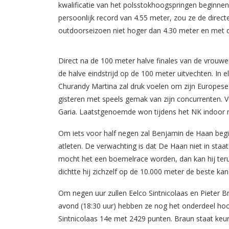
kwalificatie van het polsstokhoogspringen beginne
persoonlijk record van 4.55 meter, zou ze de directe
outdoorseizoen niet hoger dan 4.30 meter en met die
Direct na de 100 meter halve finales van de vrouw
de halve eindstrijd op de 100 meter uitvechten. In e
Churandy Martina zal druk voelen om zijn Europese t
gisteren met speels gemak van zijn concurrenten. 
Garia. Laatstgenoemde won tijdens het NK indoor 
Om iets voor half negen zal Benjamin de Haan begin
atleten. De verwachting is dat De Haan niet in staa
mocht het een boemelrace worden, dan kan hij terugv
dichtte hij zichzelf op de 10.000 meter de beste kan
Om negen uur zullen Eelco Sintnicolaas en Pieter 
avond (18:30 uur) hebben ze nog het onderdeel hoo
Sintnicolaas 14e met 2429 punten. Braun staat keur