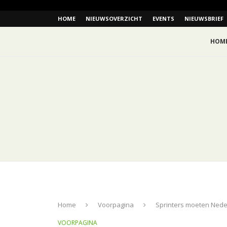
HOME
NIEUWSOVERZICHT
EVENTS
NIEUWSBRIEF
HOM
Home
Voorpagina
Sprinters moeten Ned
VOORPAGINA