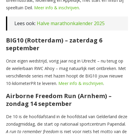
Breemdstraat, Molenweg en Appeldijk, met start en finish bij
speeltuin Deil.
Meer info & inschrijven
.
Lees ook:
Halve marathonkalender 2025
BIG10 (Rotterdam) – zaterdag 6
september
Onze eigen wedstrijd, vorig jaar nog in Utrecht – nu terug op
de wielerbaan RWC Ahoy – mag natuurlijk niet ontbreken. Met
verschillende series met hazen hoopt de BIG10 jouw nieuwe
10-kilometerPR te leveren.
Meer info & inschrijven
.
Airborne Freedom Run (Arnhem) –
zondag 14 september
De 10 is de hoofdafstand in de hoofdstad van Gelderland deze
zondagmiddag, die start op nationaal sportcentrum Papendal.
A run to remember freedom
is niet voor niets het motto van de