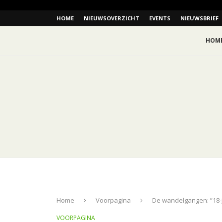
HOME
NIEUWSOVERZICHT
EVENTS
NIEUWSBRIEF
HOM
Home
Voorpagina
De wandelgangen: ”18-jar
VOORPAGINA