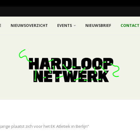
E
NIEUWSOVERZICHT
EVENTS
NIEUWSBRIEF
CONTACT
ige plaatst zich voor het EK Atletiek in Berlijn”