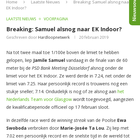
Nieuwsoverzicht
Home
Laatste Nieuws
Breaking: Samuel alsnog naar
EK Indoor?
LAATSTE NIEUWS
VOORPAGINA
Breaking: Samuel alsnog naar EK Indoor?
Geschreven door
Hardloopnetwerk
20 februari 2019
Na tot twee maal toe 1/100e boven de limiet te hebben
gelopen, liep
Jamile Samuel
vandaag in de finale van de 60
meter bij de
PSD Bank Meeting Düsseldorf
alsnog onder de
limiet voor het EK Indoor. Ze werd derde in 7.24, net onder de
limiet van 7.25. Haar persoonlijk record is trouwens nog een
stukje sneller; 7.14. Onduidelijk is nog of ze alsnog aan
het
Nederlands Team voor Glasgow
wordt toegevoegd, aangezien
de kwalificatieperiode officieel op 17 februari sloot.
In dezelfde race werd de
winning streak
van de Poolse
Ewa
Swoboda
verbroken door
Marie-Josée Ta Lou
. Zij liep met
7.02 een persoonlijk record en de snelste tijd in de wereld tot