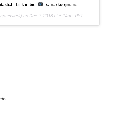
stich! Link in bio.
: @maxkooijmans
opnetwerk) on
Dec 9, 2018 at 5:14am PST
nder.