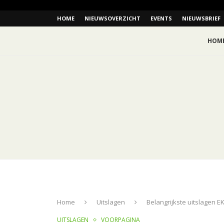
HOME
NIEUWSOVERZICHT
EVENTS
NIEUWSBRIEF
HOM
Home
Uitslagen
Belangrijkste uitslagen EK
UITSLAGEN
VOORPAGINA