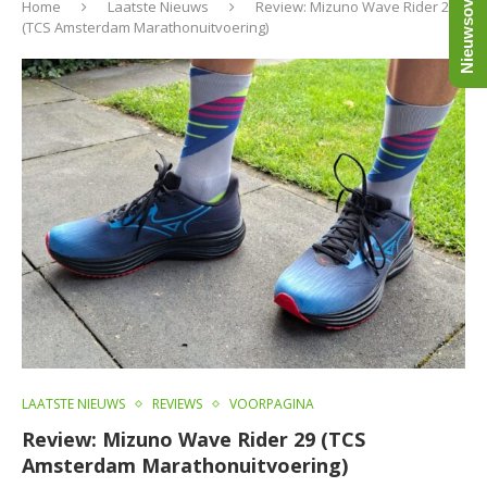
Nieuwsoverzicht
Home
Laatste Nieuws
Review: Mizuno Wave Rider 29
(TCS Amsterdam Marathonuitvoering)
LAATSTE NIEUWS
REVIEWS
VOORPAGINA
Review: Mizuno Wave Rider 29 (TCS
Amsterdam Marathonuitvoering)